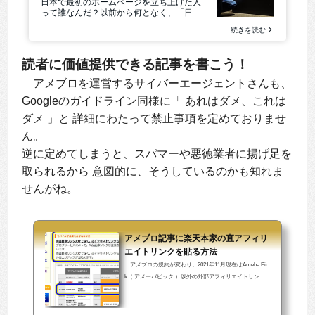
読者に価値提供できる記事を書こう！
アメブロを運営するサイバーエージェントさんも、
Googleのガイドライン同様に「 あれはダメ、これは
ダメ 」と 詳細にわたって禁止事項を定めておりませ
ん。
逆に定めてしまうと、スパマーや悪徳業者に揚げ足を
取られるから 意図的に、そうしているのかも知れま
せんがね。
アメブロ記事に楽天本家の直アフィリ
エイトリンクを貼る方法
アメブロの規約が変わり、2021年11月現在はAmeba Pic
k（ アメーバピック ）以外の外部アフィリエイトリンク
利用は出来なくなっています。「 他ASPの利用について
」より引用↓誠に申し訳ございませんが、Ameba Pick以外
のアフィリエイトリンクのご利用はできません。※楽天R