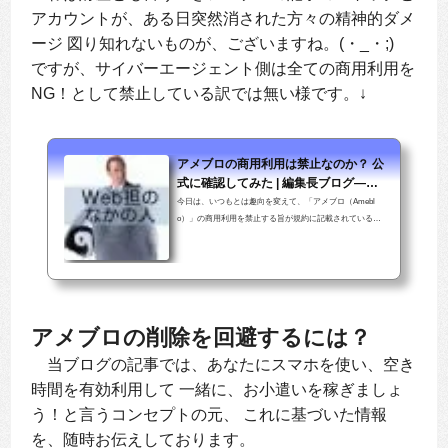
アカウントが、ある日突然消された方々の精神的ダメ
ージ 図り知れないものが、ございますね。(・_・;)
ですが、サイバーエージェント側は全ての商用利用を
NG！として禁止している訳では無い様です。↓
アメブロの商用利用は禁止なのか？ 公
式に確認してみた | 編集長ブログ―安
田英久
今日は、いつもとは趣向を変えて、「アメブロ（Amebl
o）」の商用利用を禁止する旨が規約に記載されている件
について。企業や個人がビジネス目的でアメブロを使う
のはNGなのでしょうか？ 実際に取材して確認していたの
で、（少し時期がずれてしまいましたが）整理して解説
します。
アメブロの削除を回避するには？
当ブログの記事では、あなたにスマホを使い、空き
時間を有効利用して 一緒に、お小遣いを稼ぎましょ
う！と言うコンセプトの元、 これに基づいた情報
を、随時お伝えしております。