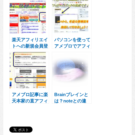
50万円を稼げる
援されるシステム
の？
とは
楽天アフィリエイ
パソコンを使って
トへの新規会員登
アメブロでアフィ
録の手順
リエイト
アメブロ記事に楽
Brainブレインと
天本家の直アフィ
は？noteとの違
リエイトリンクを
いを分かりやすく
貼る方法
簡単に解説