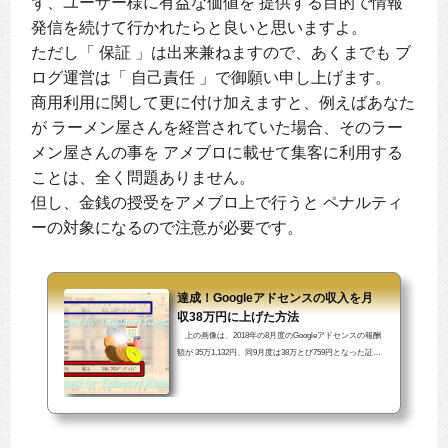
ず、ユーザー様に有益な価値を 提供する目的で情報
発信を続けて行かれたらと良いと思いますよ。
ただし「 保証 」は出来兼ねますので、あくまでも ブ
ログ運営は「 自己責任 」で御願い申し上げます。
商用利用に関して更に付け加えますと、例えばあなた
が ラーメン屋さんを経営されていた場合、そのラー
メン屋さんの事を アメブロに載せて集客に利用する
ことは、全く問題ありません。
但し、金銭の授受をアメブロ上で行うと ペナルティ
ーの対象になるので注意が必要です。
達成！Googleアドセンスの収入を月
収38万円に上げた方法
上の画像は、2018年の8月度のGoogleアドセンスの報酬
額が 35万1,132円、同9月度は38万とび759円となった証拠
です。 YouTubeは収益化が出来ていなかった（ 2018年の
時点では ）ので、純粋にブログのみの実績です。 【 本稿
の記事ページの目次 】 1. 錦の御旗はアドセンスブログ3
ヶ月で月収10万円 2. アドセンスブログで報酬額を伸ば
す方法とは？ 3. 凡人は正しいやり方を修得しないと稼