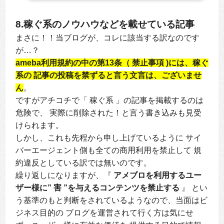
ブロに貼れるアフィリエイト広告の種類は？ 3. 以前は
指定業者以外のアフィリエイト活動で削除 4. 有名な人
8.稼ぐ系のノウハウなどを載せている記事
気芸能人がアメブロで月収何百万円のわけ 5. アドセン
スなしのアメブロで一般人が稼ぐ方法とは...
まさに！！当ブログが、コレに該当する訳なのです
が…？
ameba利用規約の中の第13条（ 禁止事項 )には、稼ぐ
系の 記事の投稿を禁ずると言う文言は、ございませ
ん
。
ですがアチコチで「 稼ぐ系 」の記事を掲載するのは
危険で、 実際に削除された！と言う書き込みも見受
けられます。
しかし、これも先程から申し上げているように サイ
バーエージェント側も全ての商用利用を禁止して 規
約違反としている訳では無いのです。
繰り返しになりますが、『
アメブロを利用するユー
ザー様に” 害 ”を与えるコンテンツを禁止する
』 とい
う基準のもと判断をされているようなので、当面はビ
ジネス目的の ブログを運営されて行く方は気にせ