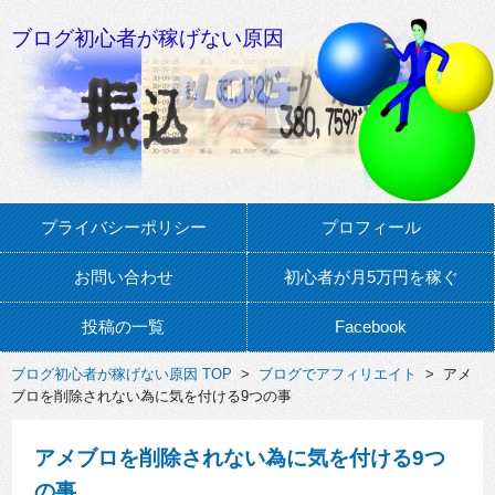
ブログ初心者が稼げない原因
プライバシーポリシー
プロフィール
お問い合わせ
初心者が月5万円を稼ぐ
投稿の一覧
Facebook
ブログ初心者が稼げない原因 TOP
>
ブログでアフィリエイト
> アメ
ブロを削除されない為に気を付ける9つの事
アメブロを削除されない為に気を付ける9つ
の事