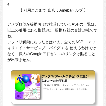
e
【 引用ここまで↑出典：Amebaヘルプ 】
アメブロ側が提携および推奨しているASPの一覧は、
以上の引用にある推奨2社、提携17社の合計19社です
ね。
アフィリ解禁になったとはいえ、全てのASP（ アフ
ィリエイトサービスプロパイダ ）を 使えるわけでは
なく、個人のGoogleアドセンスのリンクは貼ること
が出来ません。
アメブロにGoogleアドセンス広告が
貼れるかの検証結果！
2018年の12月25日に、アメブロことアメーバブログが
「 アフィリエイトリンクの規制を解除 」したと話題にな
りました。では、アフィリエイトの一種であるクリック
課金型広告のGoogleアドセンスもアメブロに貼ることが
出来るのでしょうか？【 本稿の記事ページの目次 】 1.
アメブロにGoogleアドセンス広告が貼れるか？ 2. アメ