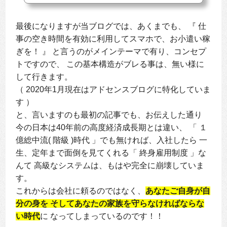
OOM、ポイントサイトの友達紹介のリンクは、ご利用い
ただけます。【 引用ここまで↑出典：Amebaヘルプ更新日
最後になりますが当ブログでは、あくまでも、 『 仕
時2021年01月20日 】アメーバピックに関する詳細な情報
は不肖この私めのアメブロにて記事を書いているので、
事の空き時間を有効に利用してスマホで、お小遣い稼
そちらで。↓ それでは早速、新規会員登録が...
ぎを！ 』 と言うのがメインテーマで有り、コンセプ
トですので、 この基本構造がブレる事は、無い様に
して行きます。
（ 2020年1月現在はアドセンスブログに特化していま
す ）
と、言いますのも最初の記事でも、お伝えした通り
今の日本は40年前の高度経済成長期とは違い、 「 １
億総中流( 階級 )時代 」でも無ければ、入社したら 一
生、定年まで面倒を見てくれる「 終身雇用制度 」な
んて 高級なシステムは、もはや完全に崩壊していま
す。
これからは会社に頼るのではなく、
あなたご自身が自
分の身を そしてあなたの家族を守らなければならな
い時代
に なってしまっているのです！！