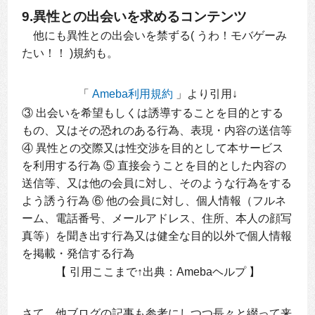
げない理由 4. 古いノウハウの教材を実践しても報酬は
9.異性との出会いを求めるコンテンツ
伸びない 5. アドセンスブログで最短で稼ぐならコンサ
ルだが錦...
他にも異性との出会いを禁ずる( うわ！モバゲーみ
たい！！ )規約も。
「
Ameba利用規約
」より引用↓
③ 出会いを希望もしくは誘導することを目的とする
もの、又はその恐れのある行為、表現・内容の送信等
④ 異性との交際又は性交渉を目的として本サービス
を利用する行為 ⑤ 直接会うことを目的とした内容の
送信等、又は他の会員に対し、そのような行為をする
よう誘う行為 ⑥ 他の会員に対し、個人情報（フルネ
ーム、電話番号、メールアドレス、住所、本人の顔写
真等）を聞き出す行為又は健全な目的以外で個人情報
を掲載・発信する行為
【 引用ここまで↑出典：Amebaヘルプ 】
さて、他ブログの記事も参考にしつつ長々と綴って来