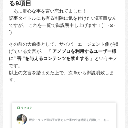
る9項目
あ…肝心な事を言い忘れてました！
記事タイトルにも有る削除に気を付けたい9項目なん
ですが、 これを一覧で御説明申し上げます！(｀･ω･
´)ゞ
その前の大前提として、サイバーエージェント側が掲
げている文言が、 『
アメブロを利用するユーザー様
に” 害 ”を与えるコンテンツを禁止する
』というモノ
です。
以上の文言を踏まえた上で、次章から御説明致しま
す。