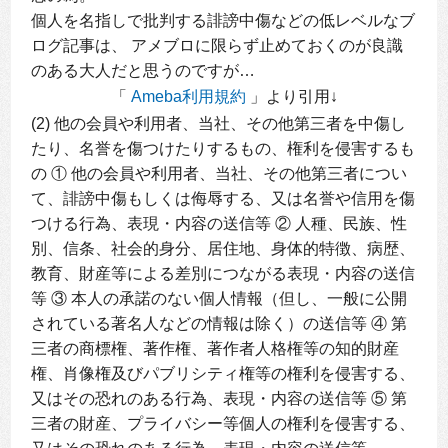
個人を名指しで批判する誹謗中傷などの低レベルなブ
ログ記事は、 アメブロに限らず止めておくのが良識
のある大人だと思うのですが…
「
Ameba利用規約
」より引用↓
(2) 他の会員や利用者、当社、その他第三者を中傷し
たり、名誉を傷つけたりするもの、権利を侵害するも
の ① 他の会員や利用者、当社、その他第三者につい
て、誹謗中傷もしくは侮辱する、又は名誉や信用を傷
つける行為、表現・内容の送信等 ② 人種、民族、性
別、信条、社会的身分、居住地、身体的特徴、病歴、
教育、財産等による差別につながる表現・内容の送信
等 ③ 本人の承諾のない個人情報（但し、一般に公開
されている著名人などの情報は除く）の送信等 ④ 第
三者の商標権、著作権、著作者人格権等の知的財産
権、肖像権及びパブリシティ権等の権利を侵害する、
又はその恐れのある行為、表現・内容の送信等 ⑤ 第
三者の財産、プライバシー等個人の権利を侵害する、