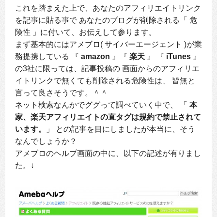
これを踏まえた上で、あなたのアフィリエイトリンク
を記事に貼る事で あなたのブログが削除される「 危
険性 」に付いて、お伝えして参ります。
まず基本的にはアメブロ( サイバーエージェント )が業
務提携している 『
amazon
』『
楽天
』 『
iTunes
』
の3社に限っては、記事投稿の 画面からのアフィリエ
イトリンクで無くても削除される危険性は、 皆無と
言って良さそうです。＾＾
ネット検索なんかでググって調べていく中で、 「
本
家、楽天アフィリエイトの直タグは規約で禁止されて
います。
」 との記事を目にしましたが本当に、そう
なんでしょうか？
アメブロのヘルプ画面の中に、以下の記述が有りまし
た。↓