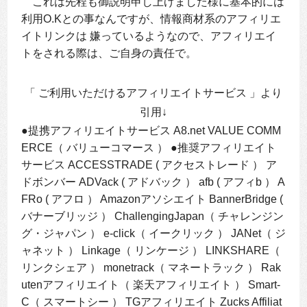
これは先程も御説明申し上げました様に基本的には
利用O.Kとの事なんですが、情報商材系のアフィリエ
イトリンクは 嫌っているようなので、アフィリエイ
トをされる際は、ご自身の責任で。
「
ご利用いただけるアフィリエイトサービス
」より
引用↓
●提携アフィリエイトサービス A8.net VALUE COMM
ERCE（ バリューコマース ） ●推奨アフィリエイト
サービス ACCESSTRADE ( アクセストレード ） ア
ドボンバー ADVack ( アドバック ） afb ( アフィb ） A
FRo ( アフロ ） Amazonアソシエイト BannerBridge (
バナーブリッジ ） ChallengingJapan（ チャレンジン
グ・ジャパン ） e-click（ イークリック ） JANet（ ジ
ャネット ） Linkage（ リンケージ ） LINKSHARE（
リンクシェア ） monetrack（ マネートラック ） Rak
utenアフィリエイト（ 楽天アフィリエイト ） Smart-
C（ スマートシー ） TGアフィリエイト Zucks Affiliat