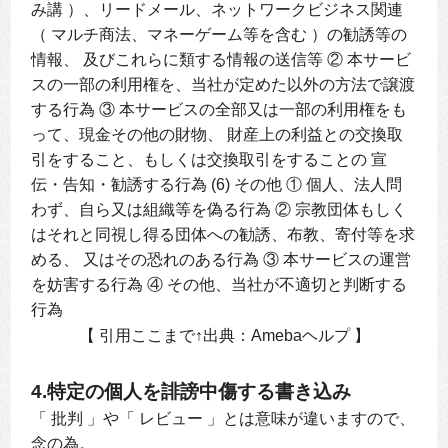
み講 ）、リードメール、ネットワークビジネス関連
（ マルチ商法、マネーゲーム等を含む ）の勧誘等の
情報、 及びこれらに類する情報の送信等 ② 本サービ
スの一部の利用権を、当社が定めた以外の方法で譲渡
する行為 ③ 本サービスの全部又は一部の利用権をも
って、現金その他の財物、 財産上の利益との交換取
引をすること、もしくは交換取引をすることの 宣
伝・告知・勧誘する行為 (6) その他 ① 個人、法人問
わず、自ら又は組織等を偽る行為 ② 宗教団体もしく
はそれと同視し得る団体への勧誘、布教、寄付等を求
める、 又はその恐れのある行為 ③ 本サービスの運営
を妨害する行為 ④ その他、当社が不適切と判断する
行為
【 引用ここまで↑出典：Amebaヘルプ 】
4.特定の個人を誹謗中傷する書き込み
「 批判 」や「 レビュー 」とは意味が違いますので、
念の為。