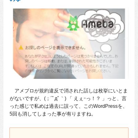
アメブロが規約違反で消された話しは枚挙にいとま
がないですが、(；´ﾟдﾟ｀) 「 えぇｰっ！？ 」っと、言
った感じで私めは過去に誤って、このWordPressを、
5回も消してしまった事が有りますね。