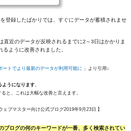
ebサイトの状態や評価がGoogleにど
ができるSearch Console（サー
方法と、その活用方法について紹介し
）を登録したばかりでは、すぐにデータが蓄積されませ
では直近のデータが反映されるまでに2～3日はかかりま
れるように改善されました。
ポートでより最新のデータが利用可能に
」より引用↓
るようになります
。
すると、これは大幅な改善と言えます。
eウェブマスター向け公式ブログ2019年9月23日 】
のブログの何のキーワードが一番、多く検索されてい