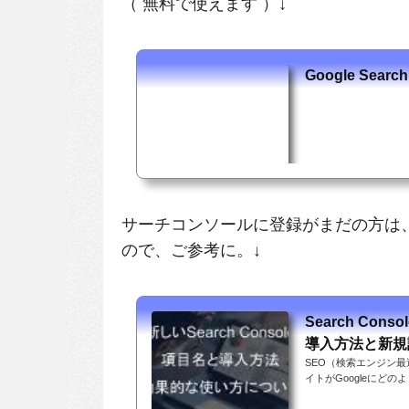
（ 無料で使えます ）↓
Google Search
サーチコンソールに登録がまだの方は
ので、ご参考に。↓
Search Co
導入方法と新規
SEO（検索エンジン最
イトがGoogleにど
ぐらい流入が発生して